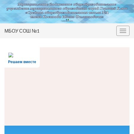
МБОУ СОШ №1
Вкл/
выкл
нави
Решаем вместе