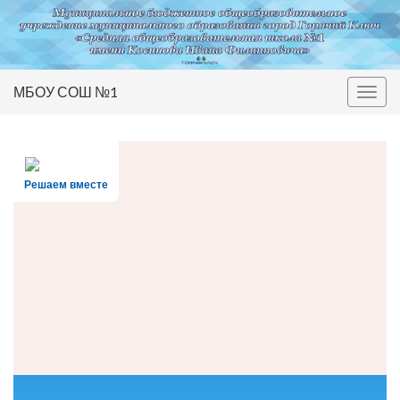
МБОУ СОШ №1
Вкл/
выкл
нави
Решаем вместе