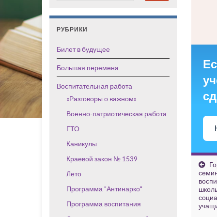
РУБРИКИ
Билет в будущее
Ес
Большая перемена
уч
Воспитательная работа
сд
«Разговоры о важном»
Военно-патриотическая работа
ГТО
Каникулы
Краевой закон № 1539
Го
семин
Лето
воспи
Программа "Антинарко"
школы
социа
Программа воспитания
учащи