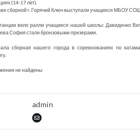
иях (14-17 лет).
аве сборной г. Горячий Ключ выступали учащиеся МБОУ СОШ
танции вело ралли учащиеся нашей школы: Давиденко Ви
ева София стали бронзовыми призерами.
ала сборная нашего города в соревнованиях по катам
гу.
жения не найдены
admin