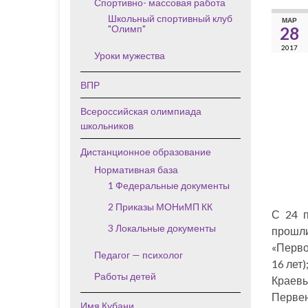
Спортивно- массовая работа
Школьный спортивный клуб
МАР
"Олимп"
28
2017
Уроки мужества
ВПР
Всероссийская олимпиада
школьников
Дистанционное образование
Нормативная база
1 Федеральные документы
2 Приказы МОНиМП КК
С 24 п
3 Локальные документы
прошли
«Перво
Педагог — психолог
16 лет)
Работы детей
Краевы
Первен
Имя Кубани