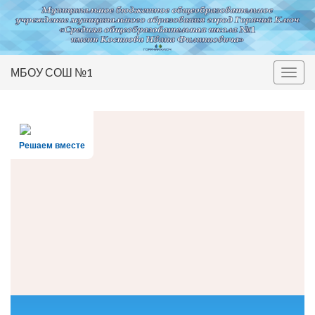
МБОУ СОШ №1
Вкл/
выкл
нави
Решаем вместе