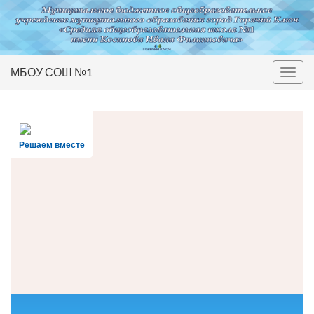
МБОУ СОШ №1
Вкл/
выкл
нави
Решаем вместе