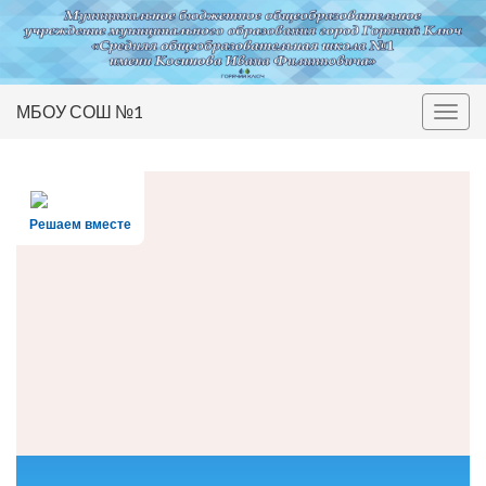
МБОУ СОШ №1
Вкл/
выкл
нави
Решаем вместе