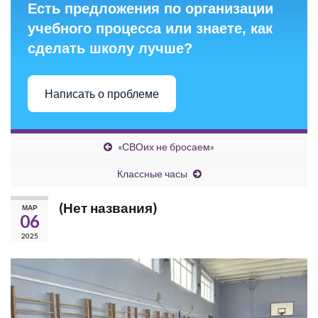
Есть предложения по организации
учебного процесса или знаете, как
сделать школу лучше?
Написать о проблеме
«СВОих не бросаем»
Классные часы
(Нет названия)
МАР
06
2025