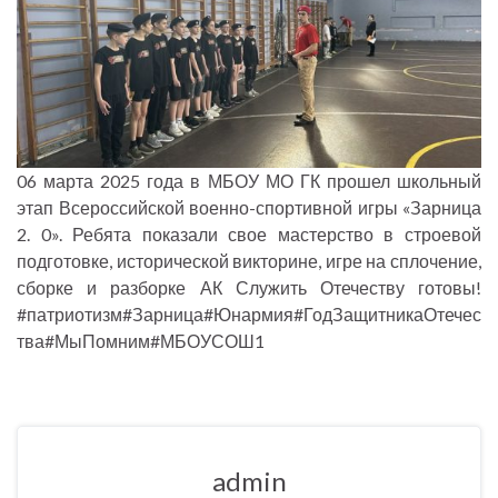
06 марта 2025 года в МБОУ МО ГК прошел школьный
этап Всероссийской военно-спортивной игры «Зарница
2. 0». Ребята показали свое мастерство в строевой
подготовке, исторической викторине, игре на сплочение,
сборке и разборке АК Служить Отечеству готовы!
#патриотизм#Зарница#Юнармия#ГодЗащитникаОтечес
тва#МыПомним#МБОУСОШ1
admin