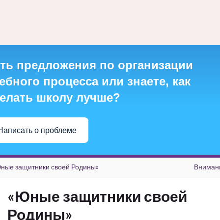
ть предложения по организации
ебного процесса или знаете, как
елать школу лучше?
Написать о проблеме
ные защитники своей Родины»
Вниман
«Юные защитники своей
Родины»