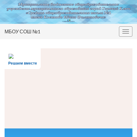
МБОУ СОШ №1
Вкл/
выкл
нави
Решаем вместе