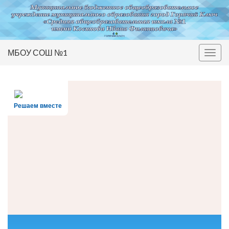
МБОУ СОШ №1
Вкл/
выкл
нави
Решаем вместе