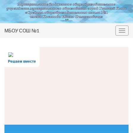
МБОУ СОШ №1
Вкл/
выкл
нави
Решаем вместе