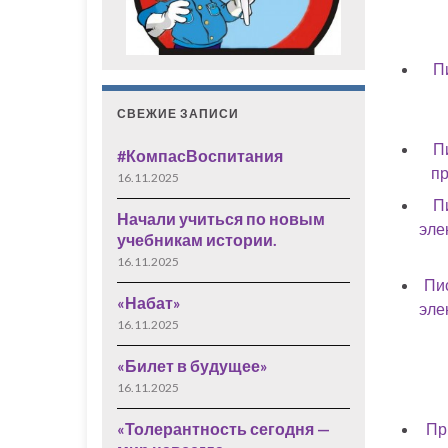
П
СВЕЖИЕ ЗАПИСИ
П
#КомпасВоспитания
пр
16.11.2025
П
Начали учиться по новым
эле
учебникам истории.
16.11.2025
Пи
«Набат»
эле
16.11.2025
«Билет в будущее»
16.11.2025
Пр
«Толерантность сегодня —