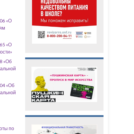
06 «О
ям
65 «О
ости»
8 «Об
нальной
04 «Об
нальной
оты по