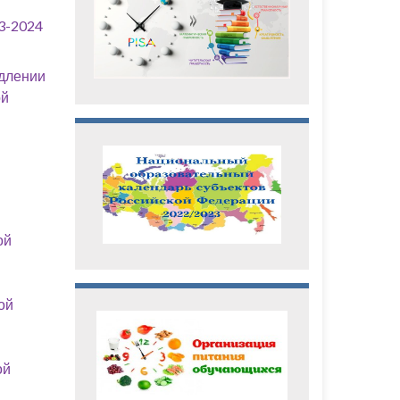
3-2024
одлении
ой
ой
ой
ой