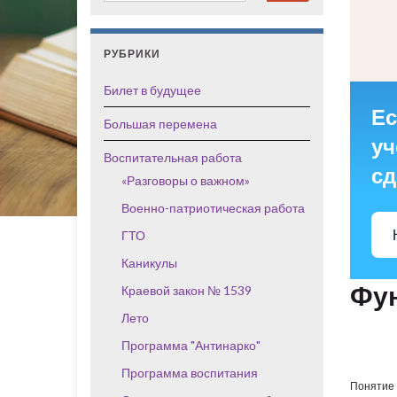
РУБРИКИ
Билет в будущее
Ес
Большая перемена
уч
Воспитательная работа
сд
«Разговоры о важном»
Военно-патриотическая работа
ГТО
Каникулы
Фун
Краевой закон № 1539
Лето
Программа "Антинарко"
Программа воспитания
Понятие 