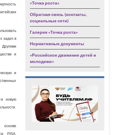
«Точка роста»
окупность
итейских
Обратная связь (контакты,
социальные сети)
льзовать
Галерея «Точка роста»
х задач в
Нормативные документы
. Другими
ществе и
«Российское движение детей и
молодежи»
ическую и
ественных
ти новую
ельности.
в основе
ся PISA.