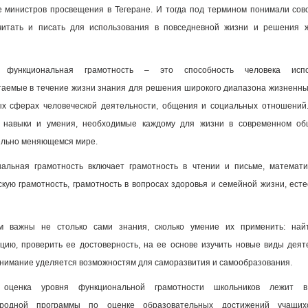
е министров просвещения в Тегеране. И тогда под термином понимали сов
читать и писать для использования в повседневной жизни и решения ж
 функциональная грамотность – это способность человека испо
аемые в течение жизни знания для решения широкого диапазона жизненны
х сферах человеческой деятельности, общения и социальных отношений
, навыки и умения, необходимые каждому для жизни в современном об
ельно меняющемся мире.
альная грамотность включает грамотность в чтении и письме, математ
кую грамотность, грамотность в вопросах здоровья и семейной жизни, ест
м важны не столько сами знания, сколько умение их применить: най
ию, проверить ее достоверность, на ее основе изучить новые виды деят
нимание уделяется возможностям для саморазвития и самообразования.
оценка уровня функциональной грамотности школьников лежит 
родной программы по оценке образовательных достижений учащих