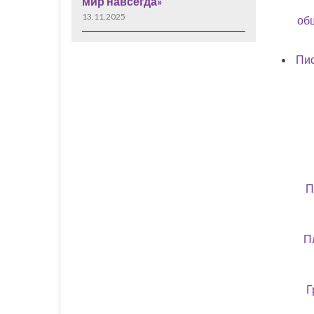
мир навсегда»
13.11.2025
об
Пис
П
П
Г