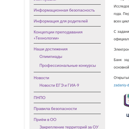
Исследов
Информационная безопасность
года. Пе
Информация для родителей
всех цик
Концепции преподавания
С задани
«Технологии»
официаль
Наши достижения
Электрон
Олимпиады
Банк за
Профессиональные конкурсы
основно
Новости
Открытый
Новости ЕГЭ и ГИА-9
zadaniy-d
ПНПО
Правила безопасности
Приём в ОО
Закрепление территорий за ОУ