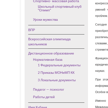
Спортивно- массовая работа
конгресс
Школьный спортивный клуб
"Олимп"
умений 
проблем.
Уроки мужества
Сегодня
ВПР
приобрет
различны
Всероссийская олимпиада
словами
школьников
стремит
Дистанционное образование
Функцион
Нормативная база
1 Федеральные документы
юридичес
науках.
2 Приказы МОНиМП КК
3 Локальные документы
При это
информац
Педагог — психолог
Особое в
Работы детей
Именно 
Имя Кубани
Междуна