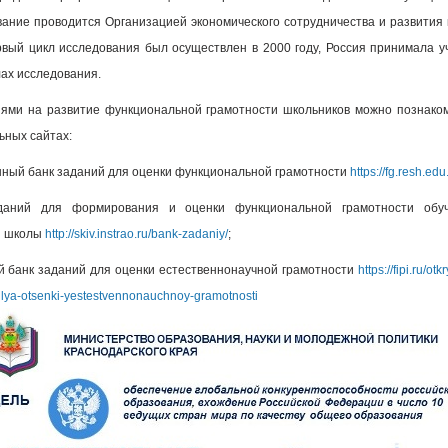
ание проводится Организацией экономического сотрудничества и развития
рвый цикл исследования был осуществлен в 2000 году, Россия принимала у
лах исследования.
ями на развитие функциональной грамотности школьников можно познако
ных сайтах:
ный банк заданий для оценки функциональной грамотности
https://fg.resh.edu.
даний для формирования и оценки функциональной грамотности обу
й школы
http://skiv.instrao.ru/bank-zadaniy/
;
 банк заданий для оценки естественнонаучной грамотности
https://fipi.ru/ot
lya-otsenki-yestestvennonauchnoy-gramotnosti