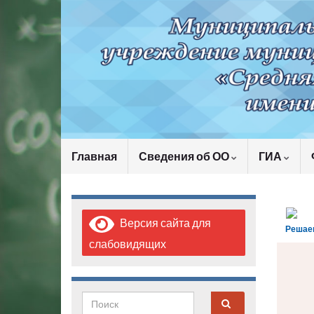
Главная
Сведения об ОО
ГИА
Версия сайта для
Решае
слабовидящих
Search for: