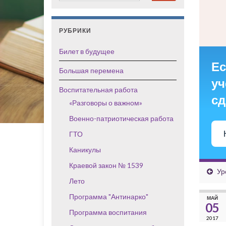
РУБРИКИ
Билет в будущее
Ес
Большая перемена
уч
Воспитательная работа
сд
«Разговоры о важном»
Военно-патриотическая работа
ГТО
Каникулы
Краевой закон № 1539
Ур
Лето
Программа "Антинарко"
МАЙ
05
Программа воспитания
2017