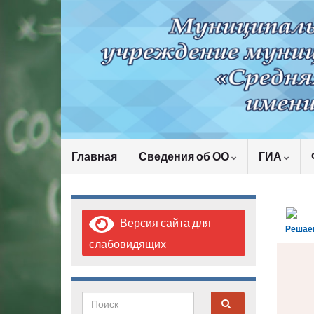
Главная
Сведения об ОО
ГИА
Версия сайта для
Решае
слабовидящих
Search for: