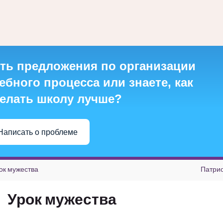
ть предложения по организации
ебного процесса или знаете, как
елать школу лучше?
Написать о проблеме
ок мужества
Патри
Урок мужества