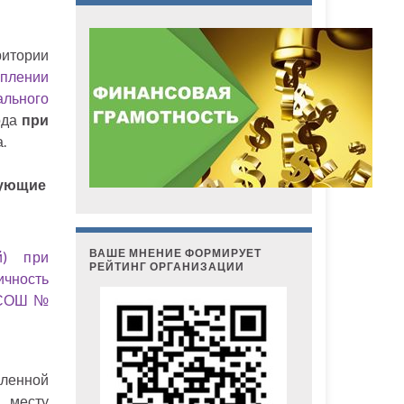
итории
лении
льного
ода
при
.
дующие
ВАШЕ МНЕНИЕ ФОРМИРУЕТ
й) при
РЕЙТИНГ ОРГАНИЗАЦИИ
чность
 «СОШ №
ленной
 месту