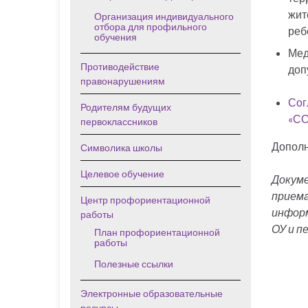
жит
Организация индивидуального
отбора для профильного
реб
обучения
Мед
Противодействие
доп
правонарушениям
Сог
Родителям будущих
«СО
первоклассников
Дополн
Символика школы
Целевое обучение
Докум
прием
Центр профориентационной
информ
работы
ОУ и п
План профориентационной
работы
Полезные ссылки
Электронные образовательные
ресурсы