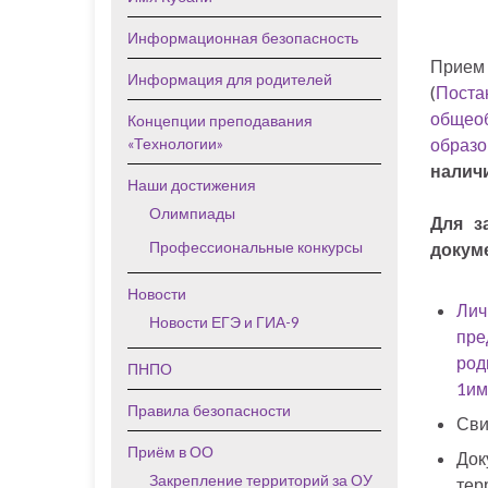
Информационная безопасность
Прием
Информация для родителей
(
Пост
общео
Концепции преподавания
«Технологии»
образо
налич
Наши достижения
Олимпиады
Для з
Профессиональные конкурсы
докум
Новости
Лич
Новости ЕГЭ и ГИА-9
пре
род
ПНПО
1им
Правила безопасности
Сви
Приём в ОО
До
Закрепление территорий за ОУ
тер