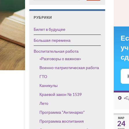
РУБРИКИ
Билет в будущее
Ес
Большая перемена
уч
Воспитательная работа
сд
«Разговоры о важном»
Военно-патриотическая работа
ГТО
Каникулы
Краевой закон № 1539
«С
Лето
Программа "Антинарко"
МАР
Программа воспитания
24