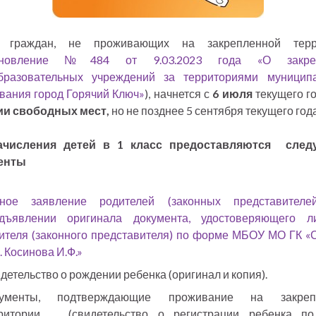
 граждан, не проживающих на закрепленной терр
ановление №484 от 9.03.2023 года «О закреп
бразовательных учреждений за территориями муниципа
вания город Горячий Ключ»
), начнется с
6 июля
текущего г
ии свободных мест,
но не позднее 5 сентября текущего года
ачисления детей в 1 класс предоставляются сле
енты
ное заявление родителей (законных представителе
дъявлении оригинала документа, удостоверяющего ли
ителя (законного представителя) по форме МБОУ МО ГК
. Косинова И.Ф.»
детельство о рождении ребенка (оригинал и копия).
кументы, подтверждающие проживание на закреп
ритории (свидетельство о регистрации ребенка по