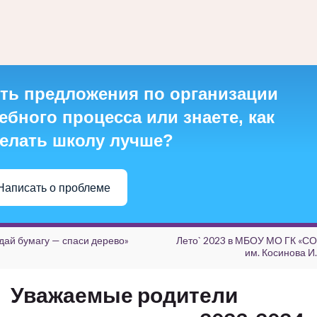
ть предложения по организации
ебного процесса или знаете, как
елать школу лучше?
Написать о проблеме
дай бумагу — спаси дерево»
Лето` 2023 в МБОУ МО ГК «
им. Косинова И.
Уважаемые родители