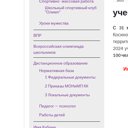
Спортивно- массовая работа
2023
Школьный спортивный клуб
уче
"Олимп"
Уроки мужества
С 31 
Косин
ВПР
террит
Всероссийская олимпиада
2024 у
школьников
100 че
Дистанционное образование
И
Нормативная база
1 Федеральные документы
2 Приказы МОНиМП КК
3 Локальные документы
Педагог — психолог
Работы детей
Имя Кубани