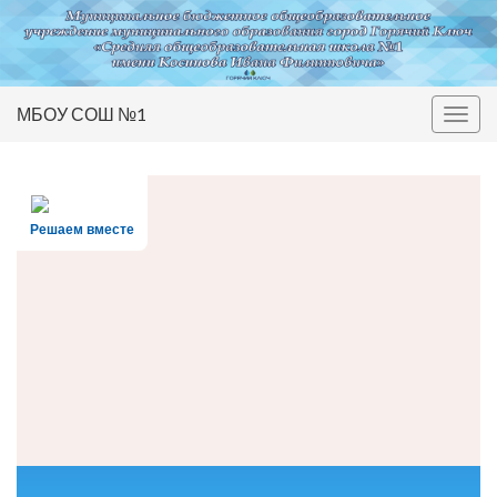
МБОУ СОШ №1
Вкл/
выкл
нави
Решаем вместе