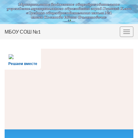
МБОУ СОШ №1
Вкл/
выкл
нави
Решаем вместе