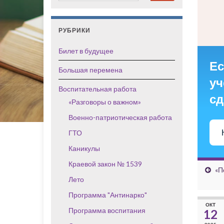
РУБРИКИ
Билет в будущее
Ес
Большая перемена
уч
Воспитательная работа
сд
«Разговоры о важном»
Военно-патриотическая работа
ГТО
Каникулы
Краевой закон № 1539
«П
Лето
Программа "Антинарко"
ОКТ
Программа воспитания
12