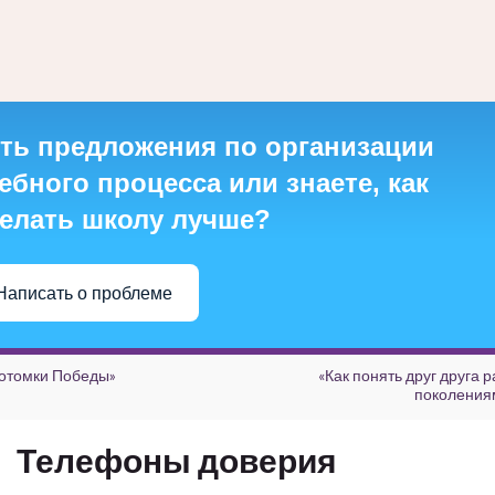
ть предложения по организации
ебного процесса или знаете, как
елать школу лучше?
Написать о проблеме
отомки Победы»
«Как понять друг друга 
поколения
Телефоны доверия