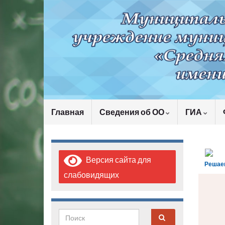
Главная
Сведения об ОО
ГИА
Версия сайта для
Решае
слабовидящих
Search for: