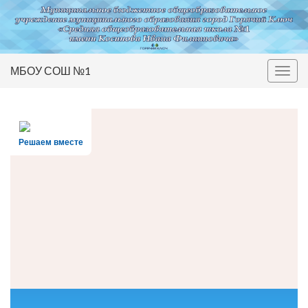
МБОУ СОШ №1
Вкл/
выкл
нави
Решаем вместе