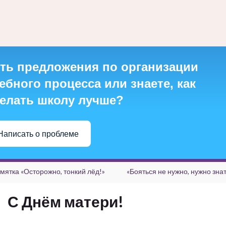
ть предложения по организации
ебного процесса или знаете, как
елать школу лучше?
Написать о проблеме
мятка «Осторожно, тонкий лёд!»
«Бояться не нужно, нужно знат
С Днём матери!