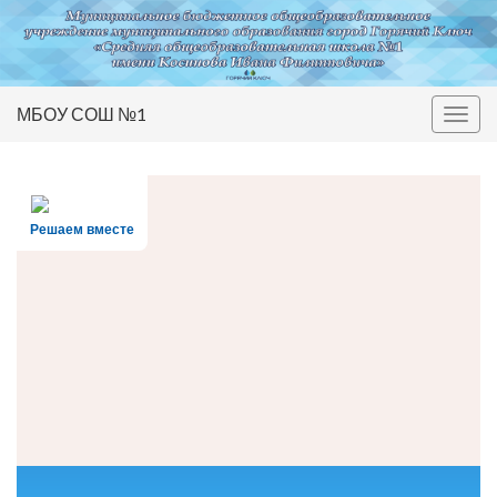
МБОУ СОШ №1
Вкл/
выкл
нави
Решаем вместе