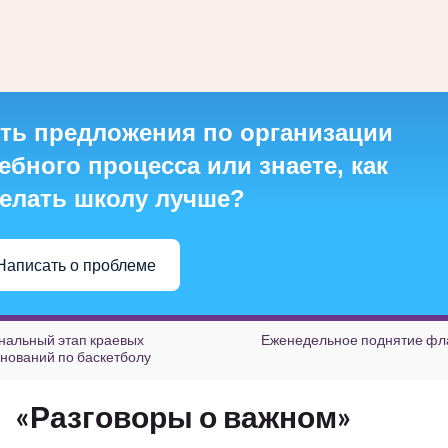
ть предложения по организации
ебного процесса или знаете, как
елать школу лучше?
Написать о проблеме
нальный этап краевых
Еженедельное поднятие фл
нований по баскетболу
«Разговоры о важном»