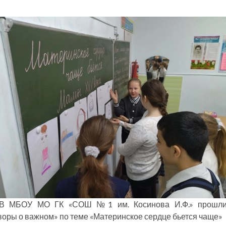
. В МБОУ МО ГК «СОШ №1 им. Косинова И.Ф.» прошли
воры о важном» по теме «Материнское сердце бьется чаще»