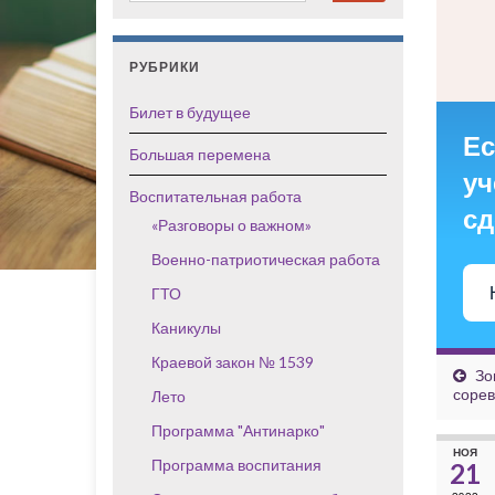
РУБРИКИ
Билет в будущее
Ес
Большая перемена
уч
Воспитательная работа
сд
«Разговоры о важном»
Военно-патриотическая работа
ГТО
Каникулы
Краевой закон № 1539
Зо
сорев
Лето
Программа "Антинарко"
НОЯ
Программа воспитания
21