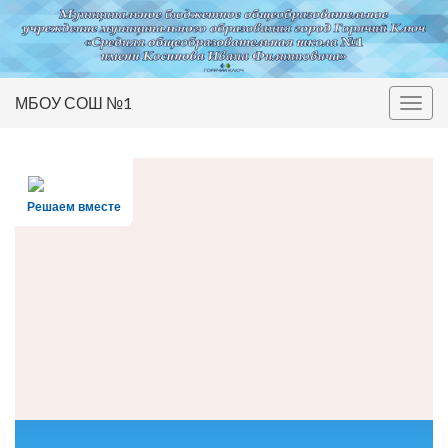
МБОУ СОШ №1
Вкл/
выкл
нави
Решаем вместе