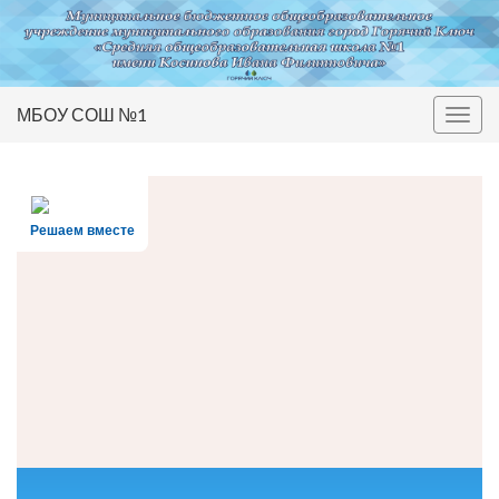
МБОУ СОШ №1
Вкл/
выкл
нави
Решаем вместе