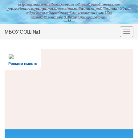
МБОУ СОШ №1
Вкл/
выкл
нави
Решаем вместе