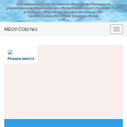
МБОУ СОШ №1
Вкл/
выкл
нави
Решаем вместе