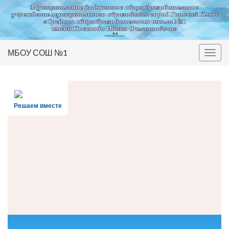
МБОУ СОШ №1
Вкл/
выкл
нави
Решаем вместе