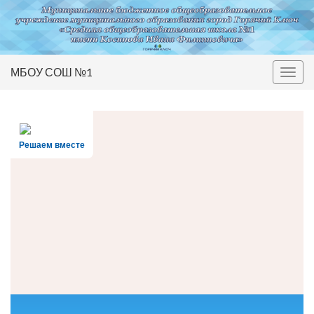
МБОУ СОШ №1
Вкл/
выкл
нави
Решаем вместе