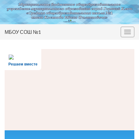
МБОУ СОШ №1
Вкл/
выкл
нави
Решаем вместе