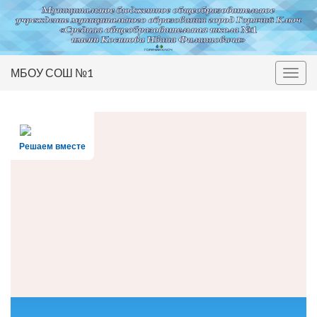
МБОУ СОШ №1
Вкл/
выкл
нави
Решаем вместе