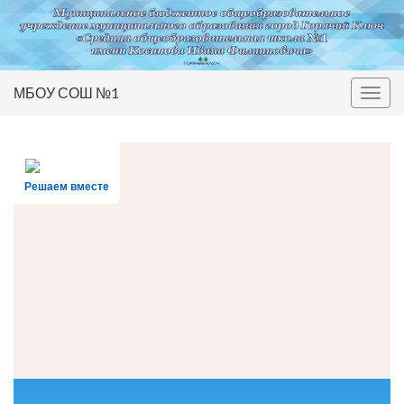
МБОУ СОШ №1
Вкл/
выкл
нави
Решаем вместе