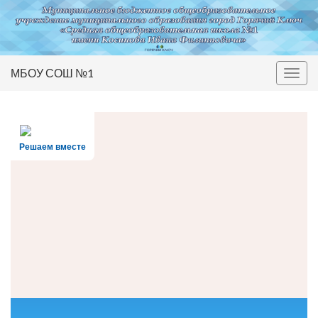
МБОУ СОШ №1
Вкл/
выкл
нави
Решаем вместе