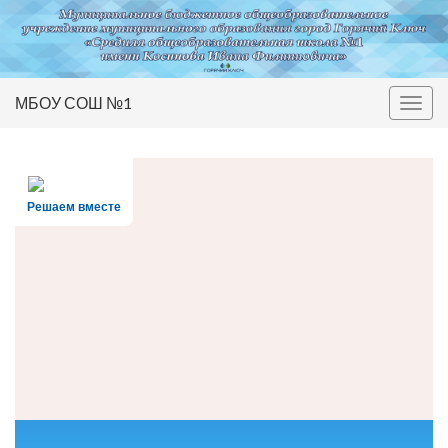
МБОУ СОШ №1
Вкл/
выкл
нави
Решаем вместе