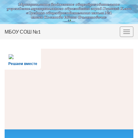
МБОУ СОШ №1
Вкл/
выкл
нави
Решаем вместе