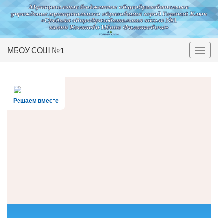
МБОУ СОШ №1
Вкл/
выкл
нави
Решаем вместе