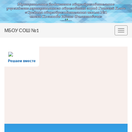
МБОУ СОШ №1
Вкл/
выкл
нави
Решаем вместе