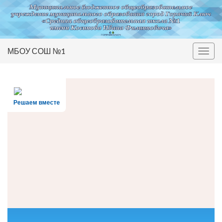
МБОУ СОШ №1
Вкл/
выкл
нави
Решаем вместе