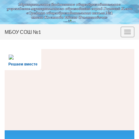
МБОУ СОШ №1
Вкл/
выкл
нави
Решаем вместе