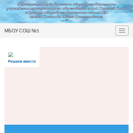
МБОУ СОШ №1
Вкл/
выкл
нави
Решаем вместе