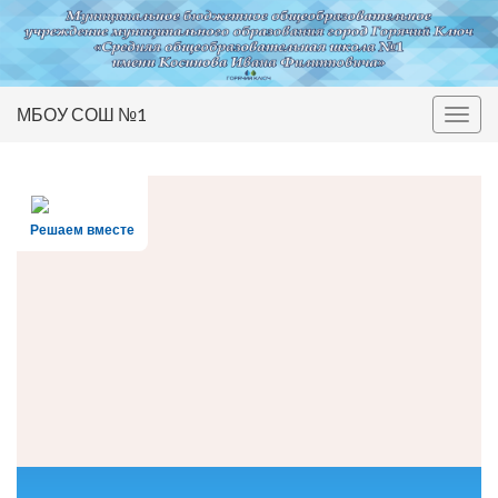
МБОУ СОШ №1
Вкл/
выкл
нави
Решаем вместе