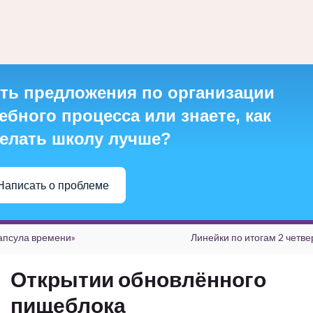
ть предложения по организации
ебного процесса или знаете, как
елать школу лучше?
Написать о проблеме
апсула времени»
Линейки по итогам 2 четве
Открытии обновлённого
пищеблока