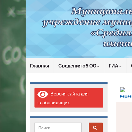
Главная
Сведения об ОО
ГИА
Версия сайта для
Решае
слабовидящих
Search for: