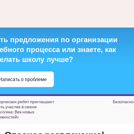
ть предложения по организации
ебного процесса или знаете, как
елать школу лучше?
Написать о проблеме
орческих ребят приглашают
Безопасно
ть участие в смене
гогика: Век новых
ожностей»