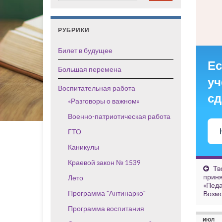
РУБРИКИ
Билет в будущее
Ес
Большая перемена
уч
Воспитательная работа
сд
«Разговоры о важном»
Военно-патриотическая работа
ГТО
Каникулы
Краевой закон № 1539
Тв
приня
Лето
«Педа
Программа "Антинарко"
Возм
Программа воспитания
ИЮЛ