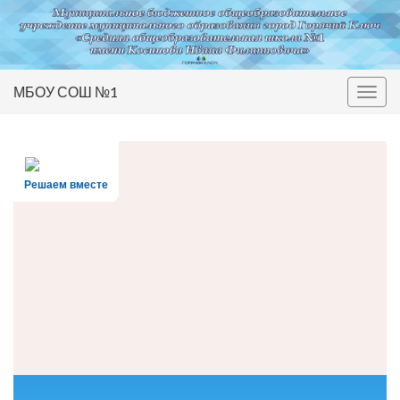
МБОУ СОШ №1
Вкл/
выкл
нави
Решаем вместе