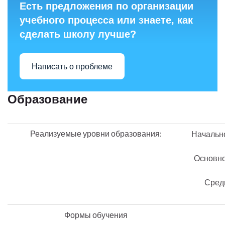
Есть предложения по организации
учебного процесса или знаете, как
сделать школу лучше?
Написать о проблеме
Образование
Реализуемые уровни образования:
Начальн
Основно
Сред
Формы обучения