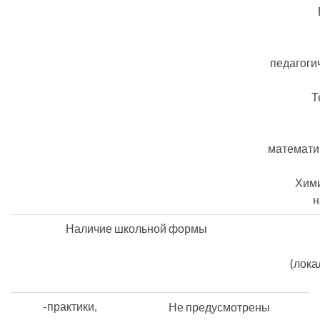
педагоги
Т
математи
Хими
н
Наличие школьной формы
(лока
-практики,
Не предусмотрены