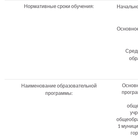
Нормативные сроки обучения:
Начальн
Основное
Сред
обр
Основн
Наименование образовательной
програ
программы:
обще
учр
общеобр
1 муниц
гор