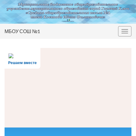
МБОУ СОШ №1
Вкл/
выкл
нави
Решаем вместе