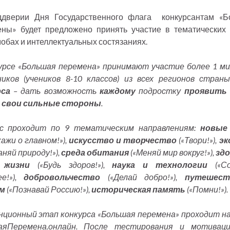
ддверии Дня Государственного флага конкурсантам «Б
ны» будет предложено принять участие в тематических 
бах и интеллектуальных состязаниях.
урсе «Большая перемена» принимают участие более 1 м
иков (учеников 8-10 классов) из всех регионов стран
рса
– дать возможность
каждому
подростку
проявить 
 свои сильные стороны
.
рс проходит по 9 тематическим направлениям:
новые
кажи о главном!»),
искусство и творчество
(«Твори!»),
эк
аняй природу!»),
среда обитания
(«Меняй мир вокруг!»),
зд
 жизни
(«Будь здоров!»),
наука и технологии
(«Со
ее!»),
добровольчество
(«Делай добро!»),
путешест
м
(«Познавай Россию!»),
историческая память
(«Помни!»).
ционный этап конкурса «Большая перемена» проходит н
аяПеремена.онлайн. После тестирования и мотиваци