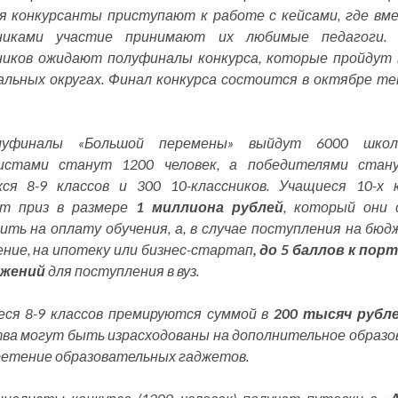
я конкурсанты приступают к работе с кейсами, где вм
никами участие принимают их любимые педагоги.
иков ожидают полуфиналы конкурса, которые пройдут 
льных округах. Финал конкурса состоится в октябре т
уфиналы «Большой перемены» выйдут 6000 школь
истами станут 1200 человек, а победителями стан
ся 8-9 классов и 300 10-классников. Учащиеся 10-х 
ат приз в размере
1 миллиона рублей
, который они 
ить на оплату обучения, а, в случае поступления на бю
ние, на ипотеку или бизнес-стартап
, до 5 баллов к по
жений
для поступления в вуз.
ся 8-9 классов премируются суммой в
200 тысяч рубл
ва могут быть израсходованы на дополнительное образо
етение образовательных гаджетов.