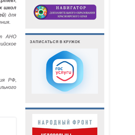
Артек»
,
х школ
ей
) для
ния.
ют АНО
ЗАПИСАТЬСЯ В КРУЖОК
сийское
ия РФ,
льного