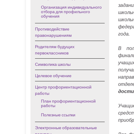
задани
Организация индивидуального
отбора для профильного
школь
обучения
школьн
федера
Противодействие
года.
правонарушениям
Родителям будущих
В пол
первоклассников
финал
учащих
Символика школы
получ
Целевое обучение
направ
отделе
Центр профориентационной
дости
работы
План профориентационной
Учащие
работы
средст
Полезные ссылки
приобр
Электронные образовательные
ресурсы