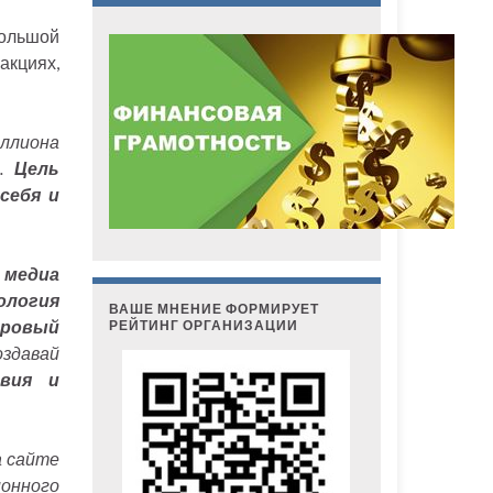
ольшой
акциях,
иллиона
ы.
Цель
себя и
 медиа
ология
ВАШЕ МНЕНИЕ ФОРМИРУЕТ
оровый
РЕЙТИНГ ОРГАНИЗАЦИИ
здавай
вия и
а сайте
онного