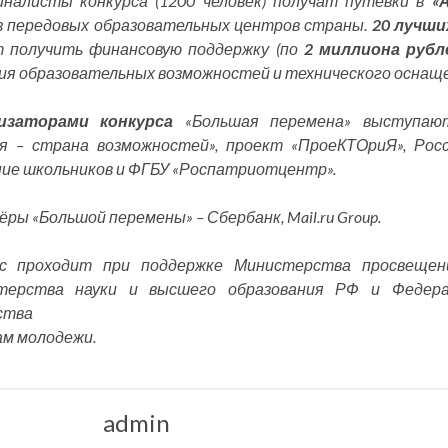
налисты конкурса (1200 человек) получат путевки в
«
з передовых образовательных центров страны.
20 лучши
т получить финансовую поддержку (по
2 миллиона рубл
ия образовательных возможностей и технического оснаще
изаторами конкурса
«Большая перемена» выступа
я – страна возможностей», проект «ПроеКТОриЯ», Рос
ие школьников и ФГБУ «Роспатриотцентр».
ры «Большой перемены» – Сбербанк, Mail.ru Group.
рс проходит при поддержке Министерства просвещен
терства науки и высшего образования РФ и Федера
ства
ам молодежи.
admin