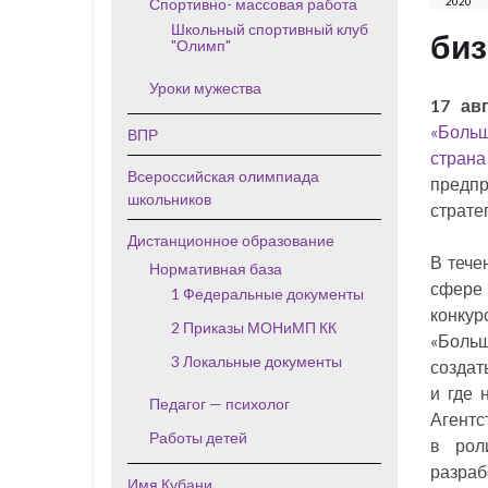
Спортивно- массовая работа
2020
Школьный спортивный клуб
биз
"Олимп"
Уроки мужества
17 ав
«Боль
ВПР
страна
Всероссийская олимпиада
предп
школьников
страте
Дистанционное образование
В тече
Нормативная база
сфере 
1 Федеральные документы
конку
2 Приказы МОНиМП КК
«Больш
3 Локальные документы
создат
и где 
Педагог — психолог
Агентс
Работы детей
в рол
разраб
Имя Кубани