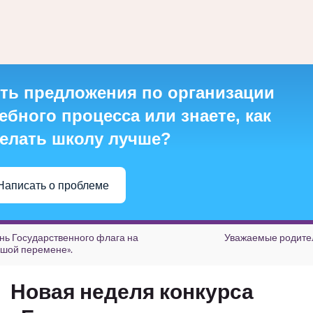
ть предложения по организации
ебного процесса или знаете, как
елать школу лучше?
Написать о проблеме
нь Государственного флага на
Уважаемые родите
шой перемене».
Новая неделя конкурса