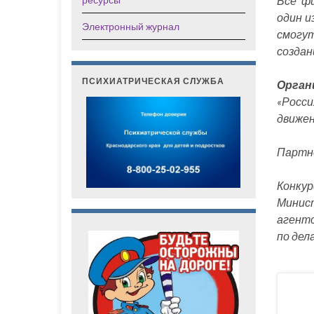
Все фи
один и
Электронный журнал
смогу
создан
ПСИХИАТРИЧЕСКАЯ СЛУЖБА
Орган
«Росси
движен
Партнё
Конку
Минис
агент
по дел