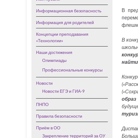
В пре
Информационная безопасность
переме
Информация для родителей
флешмо
Концепции преподавания
В конк
«Технологии»
школьн
Наши достижения
конку
Олимпиады
найти
Профессиональные конкурсы
Конку
Новости
(«Расс
Новости ЕГЭ и ГИА-9
(«Сохр
образ
ПНПО
будущ
туриз
Правила безопасности
Приём в ОО
Дистан
Больш
Закрепление территорий за ОУ