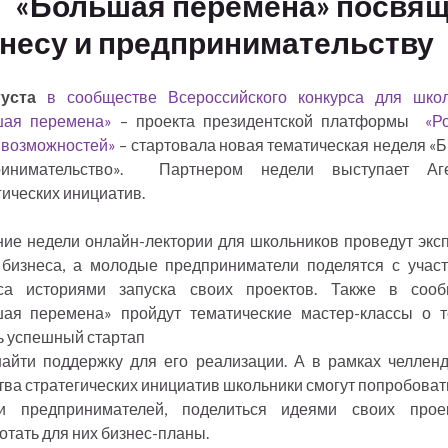
«Большая перемена» посвя
несу и предпринимательству
густа
в сообществе Всероссийского конкурса для шко
шая перемена»
– проекта президентской платформы
«Ро
 возможностей»
– стартовала новая тематическая неделя «Б
ринимательство». Партнером недели выступает Аге
гических инициатив.
ние недели онлайн-лектории для школьников проведут экс
бизнеса, а молодые предприниматели поделятся с учас
рса историями запуска своих проектов. Также в сооб
ая перемена» пройдут тематические мастер-классы о т
ь успешный стартап
найти поддержку для его реализации. А в рамках челлен
тва стратегических инициатив школьники смогут попробоват
и предпринимателей, поделиться идеями своих прое
отать для них бизнес-планы.