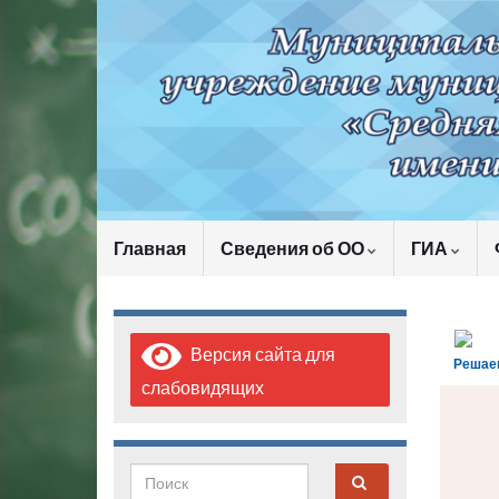
Главная
Сведения об ОО
ГИА
Версия сайта для
Решае
слабовидящих
Search for: