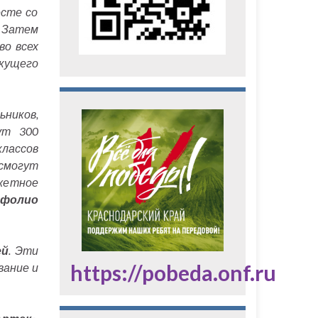
есте со
 Затем
во всех
екущего
ников,
ут 300
классов
смогут
джетное
ртфолио
ей
. Эти
https://pobeda.onf.ru
вание и