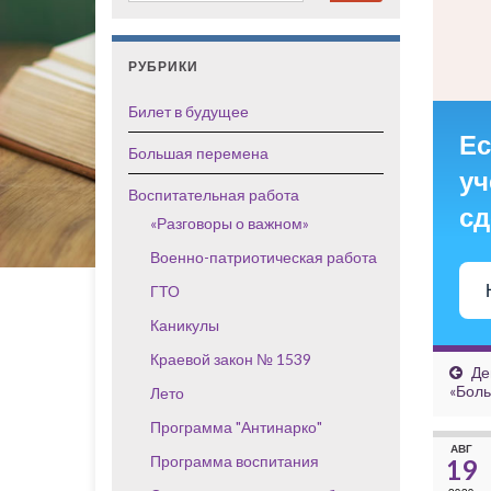
РУБРИКИ
Билет в будущее
Ес
Большая перемена
уч
Воспитательная работа
сд
«Разговоры о важном»
Военно-патриотическая работа
ГТО
Каникулы
Краевой закон № 1539
Де
«Боль
Лето
Программа "Антинарко"
АВГ
Программа воспитания
19