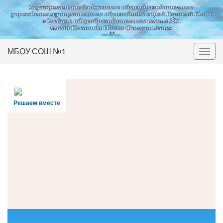
МБОУ СОШ №1
Вкл/
выкл
нави
Решаем вместе