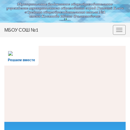
МБОУ СОШ №1
Вкл/
выкл
нави
Решаем вместе