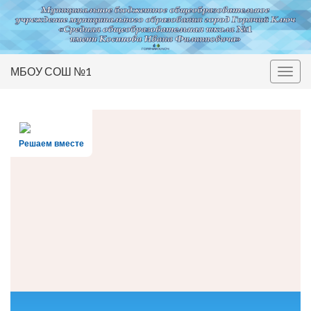
МБОУ СОШ №1
Вкл/
выкл
нави
Решаем вместе