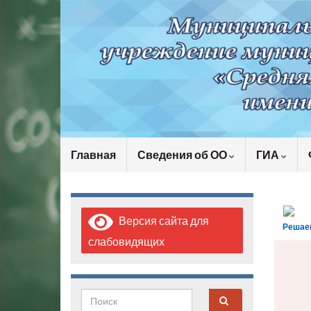
Главная
Сведения об ОО
ГИА
Версия сайта для
Решае
слабовидящих
Search for: