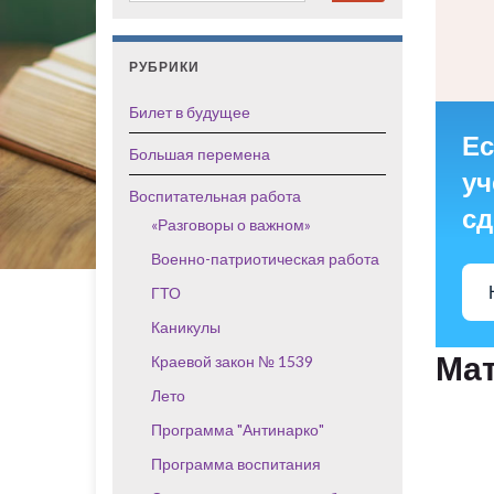
РУБРИКИ
Билет в будущее
Ес
Большая перемена
уч
Воспитательная работа
сд
«Разговоры о важном»
Военно-патриотическая работа
ГТО
Каникулы
Мат
Краевой закон № 1539
Лето
Программа "Антинарко"
Программа воспитания