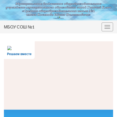
МБОУ СОШ №1
Вкл/
выкл
нави
Решаем вместе