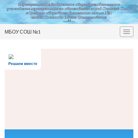
МБОУ СОШ №1
Вкл/
выкл
нави
Решаем вместе