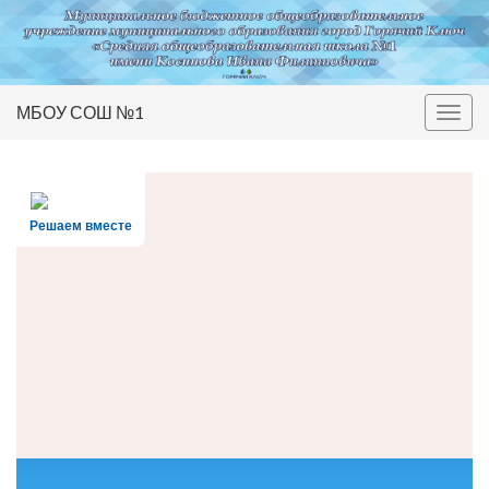
МБОУ СОШ №1
Вкл/
выкл
нави
Решаем вместе